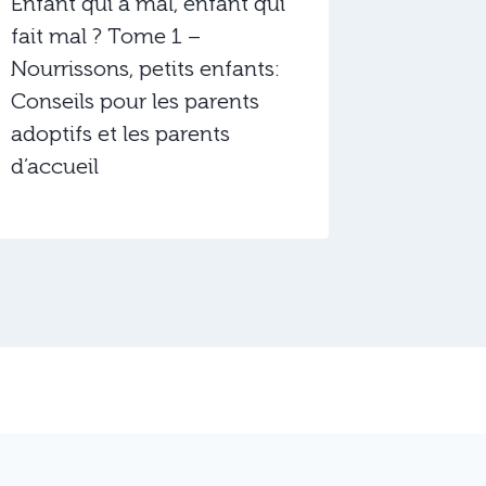
Enfant qui a mal, enfant qui
Parents
fait mal ? Tome 1 –
mots po
Nourrissons, petits enfants:
Conseils pour les parents
adoptifs et les parents
d’accueil