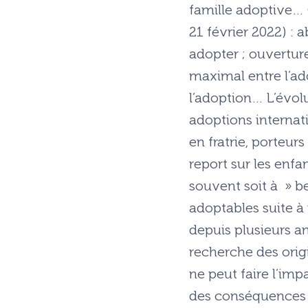
famille adoptive… 
21 février 2022) :
adopter ; ouvertur
maximal entre l’ado
l’adoption… L’évolu
adoptions internati
en fratrie, porteu
report sur les enfa
souvent soit à » b
adoptables suite à
depuis plusieurs an
recherche des origi
ne peut faire l’imp
des conséquences s