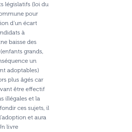
égislatifs (loi du
e commune pour
ion d’un écart
andidats à
une baisse des
 (enfants grands,
conséquence un
ent adoptables)
ors plus âgés car
ant être effectif
 illégales et la
ndir ces sujets, il
l’adoption et aura
n livre