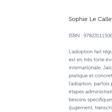
Sophie Le Call
ISBN : 9782311150
L’adoption fait rég
est en très forte é
internationale. Ja
pratique et concre
l’adoption, parfoi
étapes administrati
besoins spécifiques
(jugement, transcrip