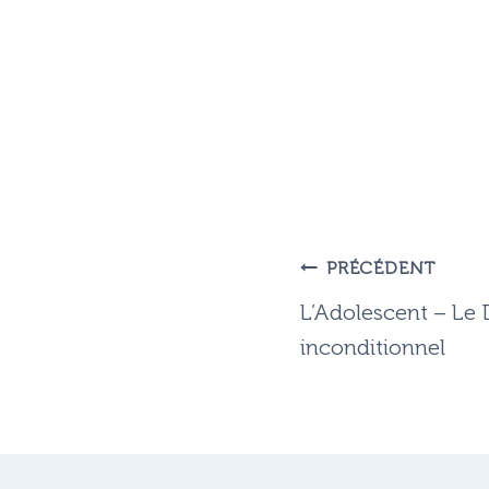
Navigation
PRÉCÉDENT
de
L’Adolescent – Le 
inconditionnel
l’article