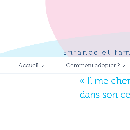
Aller
au
contenu
Enfance et fam
Accueil
Comment adopter ?
« Il me che
dans son ce