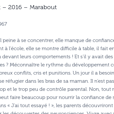
zat – 2016 – Marabout
967
 il peine à se concentrer, elle manque de confiance,
ent à l’école, elle se montre difficile à table, il fait 
 devant leurs comportements ! Et s’il y avait des
es ? Méconnaître le rythme du développement cér
ux conflits, cris et punitions. Un jour il a besoin 
se réfugier dans les bras de sa maman. Il n’est pas
trop et le trop peu de contrôle parental. Non, tout
 peut faire beaucoup pour nourrir la confiance de
ns « J’ai tout essayé ! », les parents découvriro
ur les découvertes des neurosciences. Vivre avec 