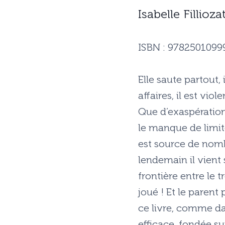
Isabelle Fillio
ISBN : 9782501099
Elle saute partout,
affaires, il est viol
Que d’exaspération
le manque de limit
est source de nombre
lendemain il vient 
frontière entre le 
joué ! Et le parent
ce livre, comme da
efficace, fondée s