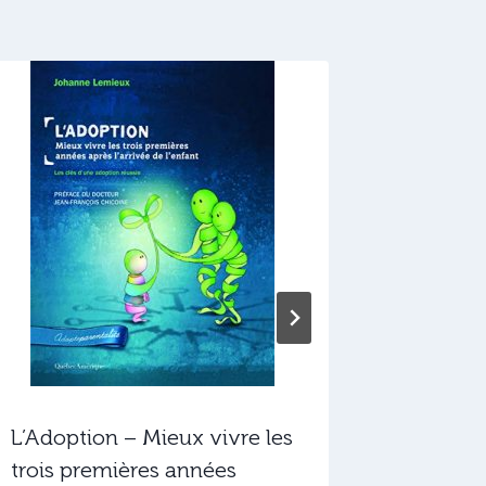
L’adopt
porteur
de hand
Témoign
outuils
L’Adoption – Mieux vivre les
trois premières années