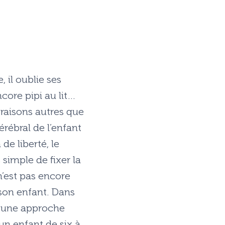
 il oublie ses
encore pipi au lit…
 raisons autres que
ébral de l’enfant
de liberté, le
 simple de fixer la
 n’est pas encore
 son enfant. Dans
nt une approche
un enfant de six à