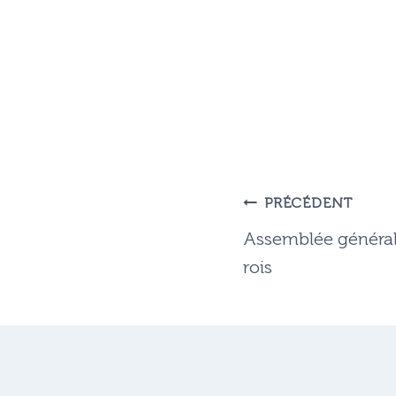
Navigation
PRÉCÉDENT
de
Assemblée générale
rois
l’article